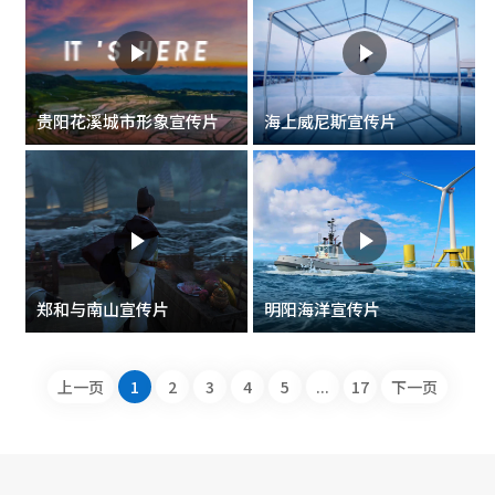
贵阳花溪城市形象宣传片
海上威尼斯宣传片
郑和与南山宣传片
明阳海洋宣传片
上一页
1
2
3
4
5
...
17
下一页